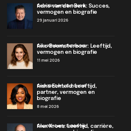
door Kimberly Schievink
Adrie van den Berk: Succes,
vermogen en biografie
29 januari 2026
door Kimberly Schievink
Aiko Beemsterboer: Leeftijd,
vermogen en biografie
11 mei 2026
door Kimberly Schievink
Aisha Echteld: Leeftijd,
partner, vermogen en
biografie
8 mei 2026
door Kimberly Schievink
Alex Kroes: Leeftijd, carrière,