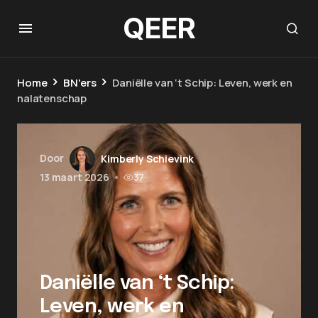
QEER
Home
BN'ers
Daniëlle van ‘t Schip: Leven, werk en
nalatenschap
Door
Kimberly Schievink
13 maart 2026
•
37
Daniëlle van ‘t Schip:
Leven, werk en