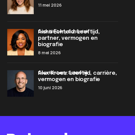
11 mei 2026
door Kimberly Schievink
Aisha Echteld: Leeftijd,
partner, vermogen en
biografie
8 mei 2026
door Kimberly Schievink
Alex Kroes: Leeftijd, carrière,
vermogen en biografie
10 juni 2026