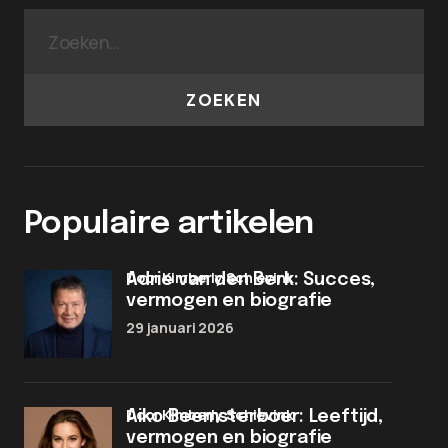
ZOEKEN
Populaire artikelen
door Kimberly Schievink
Adrie van den Berk: Succes,
vermogen en biografie
29 januari 2026
door Kimberly Schievink
Aiko Beemsterboer: Leeftijd,
vermogen en biografie