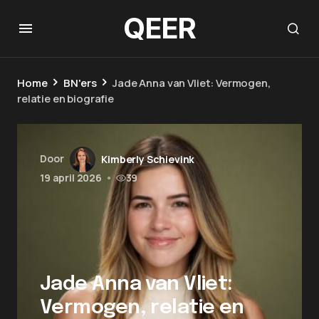
QEER
Home
BN'ers
Jade Anna van Vliet: Vermogen,
relatie en biografie
Door
Kimberly Schievink
19 april 2026
•
39
Jade Anna van Vliet:
Vermogen, relatie en