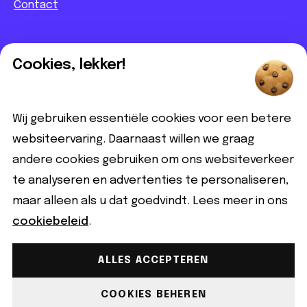
Contact
Informatief
Cookies, lekker!
Contact
Partnerbijdrage
Wij gebruiken essentiële cookies voor een betere
Disclaimer
websiteervaring. Daarnaast willen we graag
andere cookies gebruiken om ons websiteverkeer
Volg ons
te analyseren en advertenties te personaliseren,
maar alleen als u dat goedvindt. Lees meer in ons
cookiebeleid
.
ALLES ACCEPTEREN
Gemaakt met ♡ copyright © 2026 Qeer.nl | Alle rechten
voorbehouden.
COOKIES BEHEREN