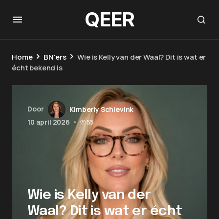
QEER
Home
BN'ers
Wie is Kelly van der Waal? Dit is wat er
écht bekend is
Door
Kimberly Schievink
10 april 2026
•
55
Wie is Kelly van der
Waal? Dit is wat er écht