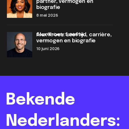
partner, vermogen en
biografie
8 mei 2026
door Kimberly Schievink
Alex Kroes: Leeftijd, carrière,
vermogen en biografie
10 juni 2026
Bekende
Nederlanders: