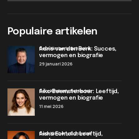
Populaire artikelen
door Kimberly Schievink
Adrie van den Berk: Succes,
vermogen en biografie
29 januari 2026
door Kimberly Schievink
Aiko Beemsterboer: Leeftijd,
vermogen en biografie
11 mei 2026
door Kimberly Schievink
Aisha Echteld: Leeftijd,