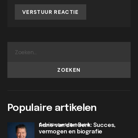
VERSTUUR REACTIE
ZOEKEN
Populaire artikelen
door Kimberly Schievink
Adrie van den Berk: Succes,
vermogen en biografie