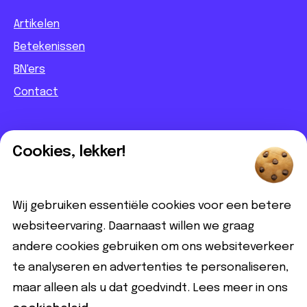
Artikelen
Betekenissen
BN'ers
Contact
Informatief
Cookies, lekker!
Contact
Partnerbijdrage
Wij gebruiken essentiële cookies voor een betere
Disclaimer
websiteervaring. Daarnaast willen we graag
andere cookies gebruiken om ons websiteverkeer
Volg ons
te analyseren en advertenties te personaliseren,
maar alleen als u dat goedvindt. Lees meer in ons