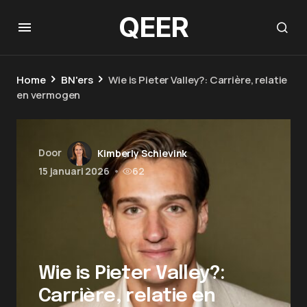
QEER
Home
BN'ers
Wie is Pieter Valley?: Carrière, relatie
en vermogen
Door
Kimberly Schievink
15 januari 2026
•
62
Wie is Pieter Valley?:
Carrière, relatie en