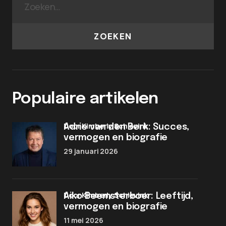
ZOEKEN
Populaire artikelen
door Kimberly Schievink
Adrie van den Berk: Succes,
vermogen en biografie
29 januari 2026
door Kimberly Schievink
Aiko Beemsterboer: Leeftijd,
vermogen en biografie
11 mei 2026