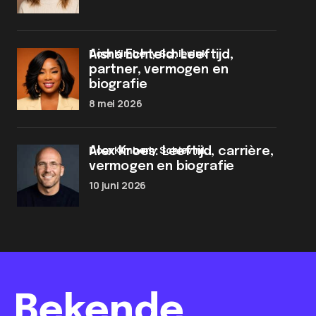
door Kimberly Schievink
Aisha Echteld: Leeftijd,
partner, vermogen en
biografie
8 mei 2026
door Kimberly Schievink
Alex Kroes: Leeftijd, carrière,
vermogen en biografie
10 juni 2026
Bekende