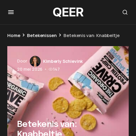
QEER
Home
Betekenissen
Betekenis van: Knabbeltje
Door
Kimberly Schievink
20 mei 2026
•
147
Betekenis van:
Knabbeltje