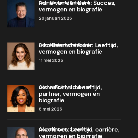
door Kimberly Schievink
Adrie van den Berk: Succes,
vermogen en biografie
29 januari 2026
door Kimberly Schievink
Aiko Beemsterboer: Leeftijd,
vermogen en biografie
11 mei 2026
door Kimberly Schievink
Aisha Echteld: Leeftijd,
partner, vermogen en
biografie
8 mei 2026
door Kimberly Schievink
Alex Kroes: Leeftijd, carrière,
vermogen en biografie