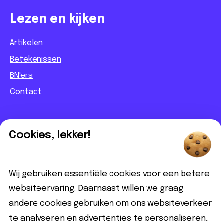
Lezen en kijken
Artikelen
Betekenissen
BN'ers
Contact
Informatief
Cookies, lekker!
Contact
Partnerbijdrage
Wij gebruiken essentiële cookies voor een betere
Disclaimer
websiteervaring. Daarnaast willen we graag
andere cookies gebruiken om ons websiteverkeer
Volg ons
te analyseren en advertenties te personaliseren,