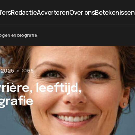
’ers
Redactie
Adverteren
Over ons
Betekenissen
mogen en biografie
l 2026
•
66
rière, leeftijd,
grafie