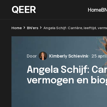
QEER
Home
BN
Home
BN'ers
Angela Schijf: Carrière, leeftijd, ver
Door
Kimberly Schievink
25 apri
Angela Schijf: Car
vermogen en bio