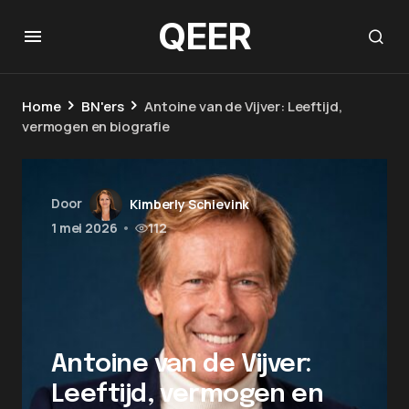
QEER
Home
BN'ers
Antoine van de Vijver: Leeftijd,
vermogen en biografie
Door
Kimberly Schievink
1 mei 2026
•
112
Antoine van de Vijver:
Leeftijd, vermogen en