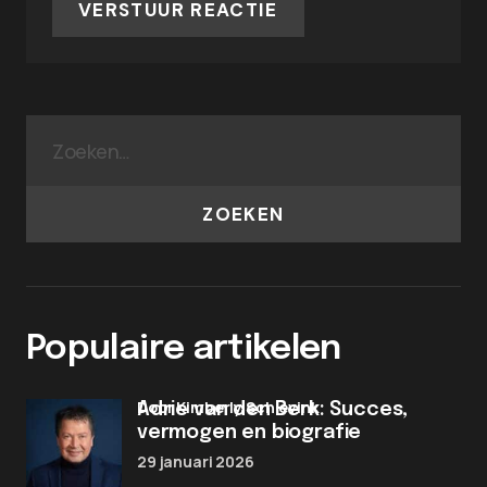
VERSTUUR REACTIE
ZOEKEN
Populaire artikelen
door Kimberly Schievink
Adrie van den Berk: Succes,
vermogen en biografie
29 januari 2026