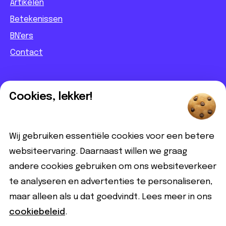
Artikelen
Betekenissen
BN'ers
Contact
Informatief
Cookies, lekker!
Contact
Partnerbijdrage
Wij gebruiken essentiële cookies voor een betere
Disclaimer
websiteervaring. Daarnaast willen we graag
andere cookies gebruiken om ons websiteverkeer
Volg ons
te analyseren en advertenties te personaliseren,
maar alleen als u dat goedvindt. Lees meer in ons
cookiebeleid
.