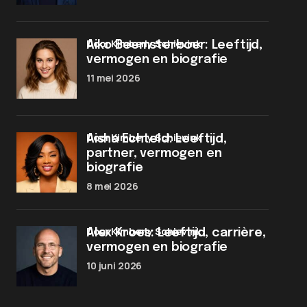
door Kimberly Schievink
Aiko Beemsterboer: Leeftijd,
vermogen en biografie
11 mei 2026
door Kimberly Schievink
Aisha Echteld: Leeftijd,
partner, vermogen en
biografie
8 mei 2026
door Kimberly Schievink
Alex Kroes: Leeftijd, carrière,
vermogen en biografie
10 juni 2026