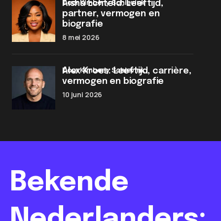
door Kimberly Schievink
Aisha Echteld: Leeftijd,
partner, vermogen en
biografie
8 mei 2026
door Kimberly Schievink
Alex Kroes: Leeftijd, carrière,
vermogen en biografie
10 juni 2026
Bekende
Nederlanders: