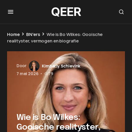
QEER
Home
BN'ers
Wie is Bo Wilkes: Gooische
realityster, vermogen en biografie
Door
Kimberly Schievink
7 mei 2026
•
79
Wie is Bo Wilkes:
Gooische realityster,