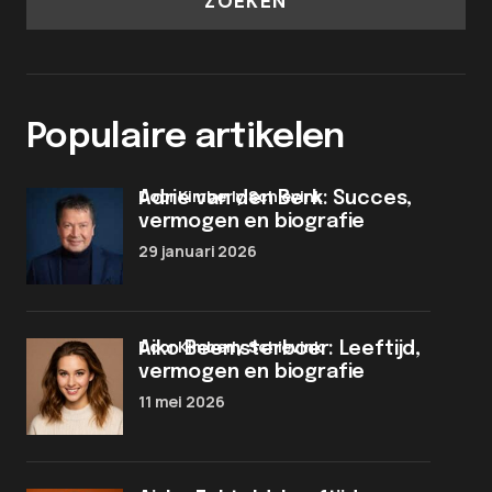
ZOEKEN
Populaire artikelen
door Kimberly Schievink
Adrie van den Berk: Succes,
vermogen en biografie
29 januari 2026
door Kimberly Schievink
Aiko Beemsterboer: Leeftijd,
vermogen en biografie
11 mei 2026