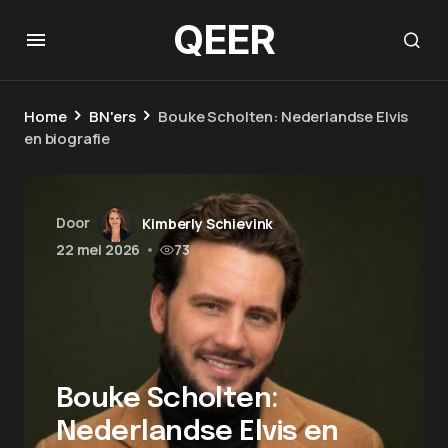
QEER
Home
BN'ers
Bouke Scholten: Nederlandse Elvis
en biografie
Door
Kimberly Schievink
22 mei 2026
•
73
Bouke Scholten:
Nederlandse Elvis en