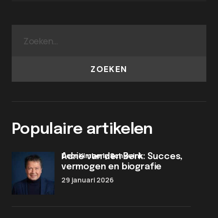
ZOEKEN
Populaire artikelen
door Kimberly Schievink
Adrie van den Berk: Succes,
vermogen en biografie
29 januari 2026