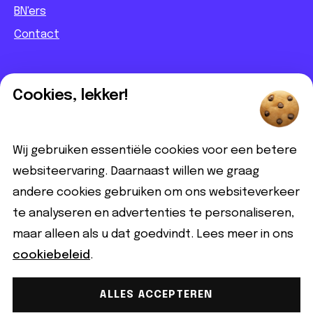
BN'ers
Contact
Informatief
Cookies, lekker!
Contact
Partnerbijdrage
Wij gebruiken essentiële cookies voor een betere
Disclaimer
websiteervaring. Daarnaast willen we graag
andere cookies gebruiken om ons websiteverkeer
Volg ons
te analyseren en advertenties te personaliseren,
maar alleen als u dat goedvindt. Lees meer in ons
cookiebeleid
.
ALLES ACCEPTEREN