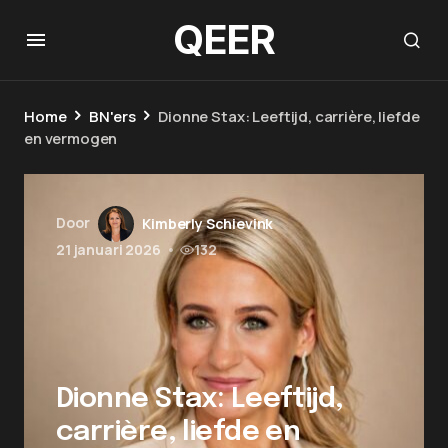
QEER
Home
BN'ers
Dionne Stax: Leeftijd, carrière, liefde
en vermogen
Door
Kimberly Schievink
21 januari 2026
•
132
Dionne Stax: Leeftijd,
carrière, liefde en