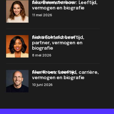
door Kimberly Schievink
Aiko Beemsterboer: Leeftijd,
vermogen en biografie
11 mei 2026
door Kimberly Schievink
Aisha Echteld: Leeftijd,
partner, vermogen en
biografie
8 mei 2026
door Kimberly Schievink
Alex Kroes: Leeftijd, carrière,
vermogen en biografie
10 juni 2026