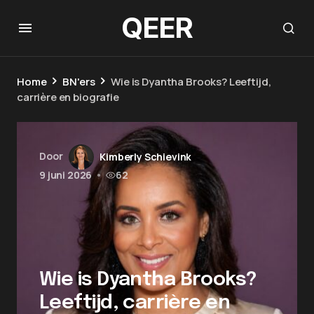
QEER
Home
BN'ers
Wie is Dyantha Brooks? Leeftijd,
carrière en biografie
Door
Kimberly Schievink
9 juni 2026
•
62
Wie is Dyantha Brooks?
Leeftijd, carrière en