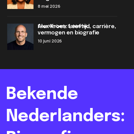
8 mei 2026
door Kimberly Schievink
Alex Kroes: Leeftijd, carrière,
vermogen en biografie
10 juni 2026
Bekende
Nederlanders: