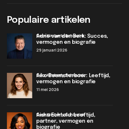
Populaire artikelen
door Kimberly Schievink
Adrie van den Berk: Succes,
vermogen en biografie
29 januari 2026
door Kimberly Schievink
Aiko Beemsterboer: Leeftijd,
vermogen en biografie
11 mei 2026
door Kimberly Schievink
Aisha Echteld: Leeftijd,
partner, vermogen en
biografie