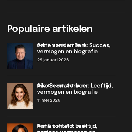
Populaire artikelen
door Kimberly Schievink
Adrie van den Berk: Succes,
vermogen en biografie
29 januari 2026
door Kimberly Schievink
Aiko Beemsterboer: Leeftijd,
vermogen en biografie
11 mei 2026
door Kimberly Schievink
Aisha Echteld: Leeftijd,