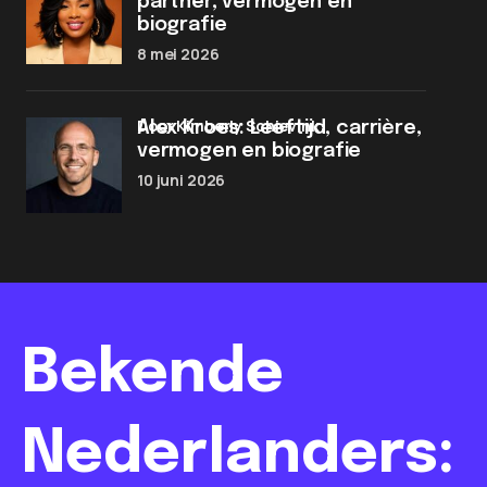
partner, vermogen en
biografie
8 mei 2026
door Kimberly Schievink
Alex Kroes: Leeftijd, carrière,
vermogen en biografie
10 juni 2026
Bekende
Nederlanders: