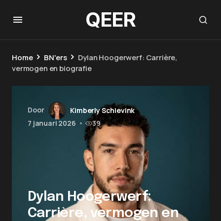
QEER
Home
BN'ers
Dylan Hoogerwerf: Carrière,
vermogen en biografie
Door
Kimberly Schievink
7 januari 2026
•
39
Dylan Hoogerwerf:
Carrière, vermogen en