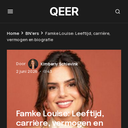
QEER
Home
BN'ers
Famke Louise: Leeftijd, carrière,
vermogen en biografie
Door
Kimberly Schievink
2 juni 2026
•
43
Famke Louise: Leeftijd,
carrière, vermogen en