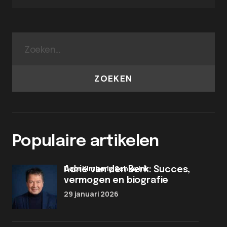
ZOEKEN
Populaire artikelen
door Kimberly Schievink
Adrie van den Berk: Succes,
vermogen en biografie
29 januari 2026