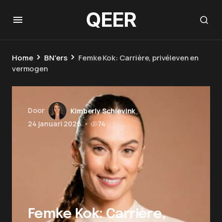
QEER
Home
BN'ers
Femke Kok: Carrière, privéleven en
vermogen
Door
Kimberly Schievink
24 januari 2026
•
74
Femke Kok: Carrière,