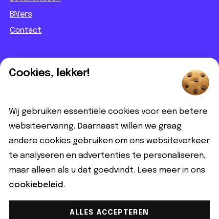
BN'ers
Contact
Informatief
Cookies, lekker!
Contact
Partnerbijdrage
Wij gebruiken essentiële cookies voor een betere
Disclaimer
websiteervaring. Daarnaast willen we graag
andere cookies gebruiken om ons websiteverkeer
Volg ons
te analyseren en advertenties te personaliseren,
maar alleen als u dat goedvindt. Lees meer in ons
cookiebeleid
.
ALLES ACCEPTEREN