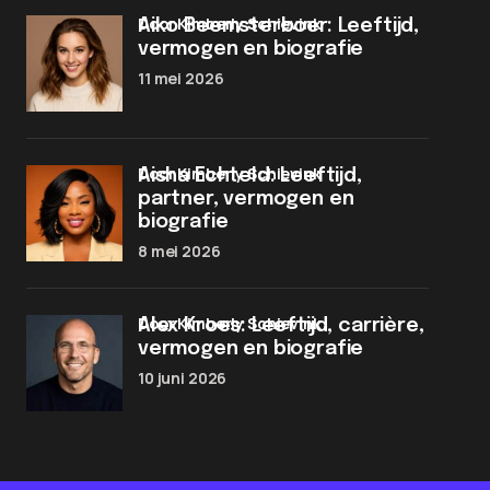
door Kimberly Schievink
Aiko Beemsterboer: Leeftijd,
vermogen en biografie
11 mei 2026
door Kimberly Schievink
Aisha Echteld: Leeftijd,
partner, vermogen en
biografie
8 mei 2026
door Kimberly Schievink
Alex Kroes: Leeftijd, carrière,
vermogen en biografie
10 juni 2026