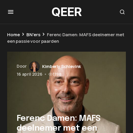
QEER
Home
BN'ers
Ferenc Damen: MAFS deelnemer met
een passie voor paarden
Door
Kimberly Schievink
16 april 2026
•
1.198
Ferenc Damen: MAFS
deelnemer met een