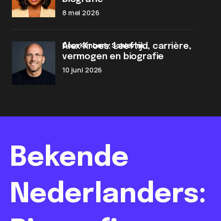
8 mei 2026
door Kimberly Schievink
Alex Kroes: Leeftijd, carrière,
vermogen en biografie
10 juni 2026
Bekende
Nederlanders: