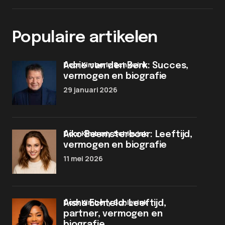
Populaire artikelen
door Kimberly Schievink
Adrie van den Berk: Succes,
vermogen en biografie
29 januari 2026
door Kimberly Schievink
Aiko Beemsterboer: Leeftijd,
vermogen en biografie
11 mei 2026
door Kimberly Schievink
Aisha Echteld: Leeftijd,
partner, vermogen en
biografie