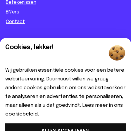
Betekenissen
BN'ers
Contact
Informatief
Cookies, lekker!
Contact
Partnerbijdrage
Wij gebruiken essentiële cookies voor een betere
Disclaimer
websiteervaring. Daarnaast willen we graag
andere cookies gebruiken om ons websiteverkeer
Volg ons
te analyseren en advertenties te personaliseren,
maar alleen als u dat goedvindt. Lees meer in ons
cookiebeleid
.
ALLES ACCEPTEREN