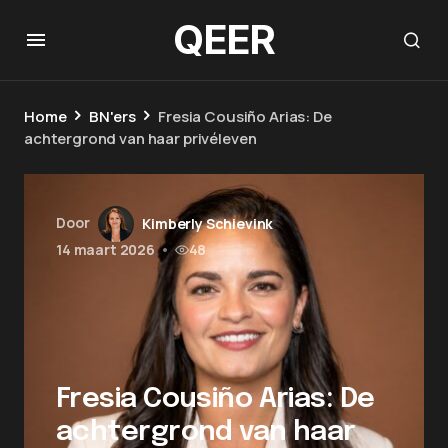
QEER
Home
BN'ers
Fresia Cousiño Arias: De
achtergrond van haar privéleven
Door
Kimberly Schievink
14 maart 2026
•
48
Fresia Cousiño Arias: De
achtergrond van haar