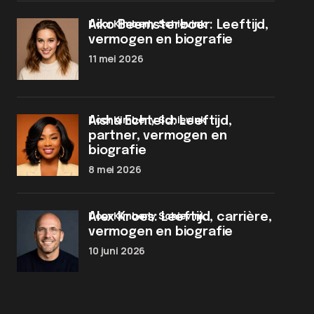
door Kimberly Schievink
Aiko Beemsterboer: Leeftijd,
vermogen en biografie
11 mei 2026
door Kimberly Schievink
Aisha Echteld: Leeftijd,
partner, vermogen en
biografie
8 mei 2026
door Kimberly Schievink
Alex Kroes: Leeftijd, carrière,
vermogen en biografie
10 juni 2026