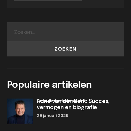
ZOEKEN
Populaire artikelen
door Kimberly Schievink
Adrie van den Berk: Succes,
vermogen en biografie
29 januari 2026