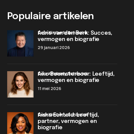
Populaire artikelen
door Kimberly Schievink
Adrie van den Berk: Succes,
vermogen en biografie
29 januari 2026
door Kimberly Schievink
Aiko Beemsterboer: Leeftijd,
vermogen en biografie
11 mei 2026
door Kimberly Schievink
Aisha Echteld: Leeftijd,
partner, vermogen en
biografie