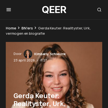
QEER
Home
BN'ers
Gerda Keuter: Realityster, Urk,
vermogen en biografie
Door
Kimberly Schievink
23 april 2026
•
27
Gerda Keuter:
Realityster, Urk,