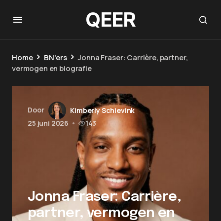
QEER
Home
BN'ers
Jonna Fraser: Carrière, partner,
vermogen en biografie
Door
Kimberly Schievink
25 juni 2026
•
143
Jonna Fraser: Carrière,
partner, vermogen en