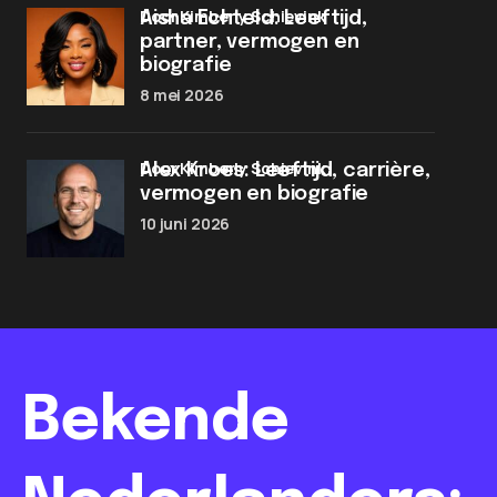
door Kimberly Schievink
Aisha Echteld: Leeftijd,
partner, vermogen en
biografie
8 mei 2026
door Kimberly Schievink
Alex Kroes: Leeftijd, carrière,
vermogen en biografie
10 juni 2026
Bekende