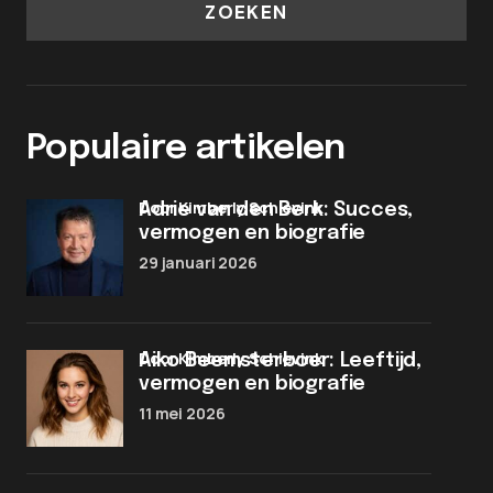
ZOEKEN
Populaire artikelen
door Kimberly Schievink
Adrie van den Berk: Succes,
vermogen en biografie
29 januari 2026
door Kimberly Schievink
Aiko Beemsterboer: Leeftijd,
vermogen en biografie
11 mei 2026