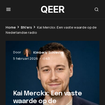
QEER
Home
BN'ers
Kai Merckx: Een vaste waarde op de
Nederlandse radio
Door
Kimberly Schievink
5 februari 2026
•
43
Kai Merckx: Een vaste
waarde op de