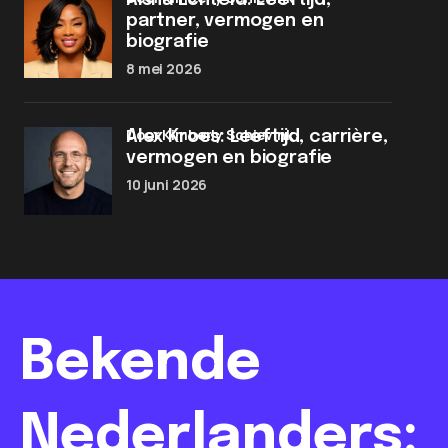
Aisha Echteld: Leeftijd,
partner, vermogen en
biografie
8 mei 2026
door Kimberly Schievink
Alex Kroes: Leeftijd, carrière,
vermogen en biografie
10 juni 2026
Bekende
Nederlanders: