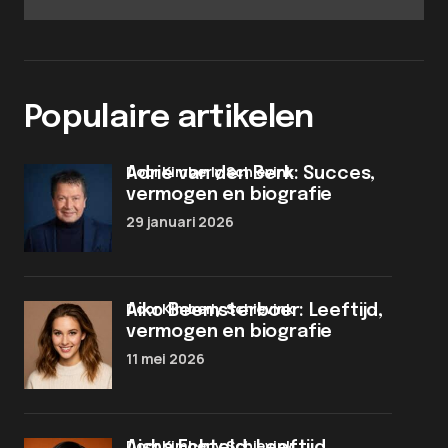
Populaire artikelen
door Kimberly Schievink
Adrie van den Berk: Succes,
vermogen en biografie
29 januari 2026
door Kimberly Schievink
Aiko Beemsterboer: Leeftijd,
vermogen en biografie
11 mei 2026
door Kimberly Schievink