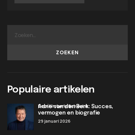
ZOEKEN
Populaire artikelen
door Kimberly Schievink
Adrie van den Berk: Succes,
vermogen en biografie
29 januari 2026