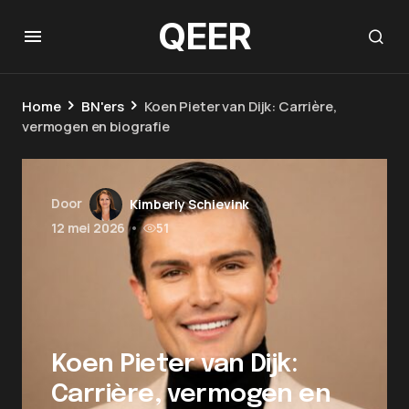
QEER
Home
BN'ers
Koen Pieter van Dijk: Carrière,
vermogen en biografie
Door
Kimberly Schievink
12 mei 2026
•
51
Koen Pieter van Dijk:
Carrière, vermogen en