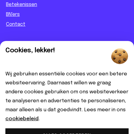
Betekenissen
BN'ers
Contact
Informatief
Cookies, lekker!
Contact
Partnerbijdrage
Wij gebruiken essentiële cookies voor een betere
Disclaimer
websiteervaring. Daarnaast willen we graag
andere cookies gebruiken om ons websiteverkeer
Volg ons
te analyseren en advertenties te personaliseren,
maar alleen als u dat goedvindt. Lees meer in ons
cookiebeleid
.