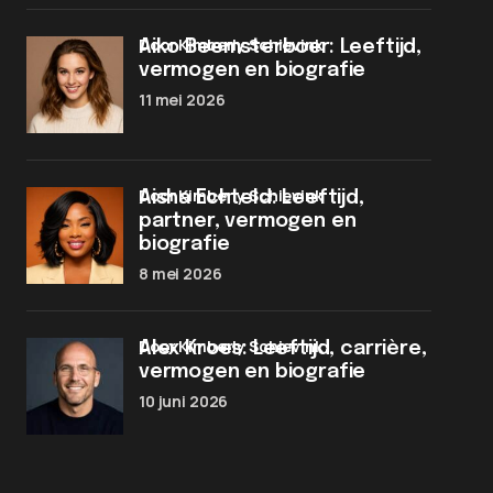
door Kimberly Schievink
Aiko Beemsterboer: Leeftijd,
vermogen en biografie
11 mei 2026
door Kimberly Schievink
Aisha Echteld: Leeftijd,
partner, vermogen en
biografie
8 mei 2026
door Kimberly Schievink
Alex Kroes: Leeftijd, carrière,
vermogen en biografie
10 juni 2026