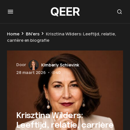
QEER
Home
BN'ers
Krisztina Wilders: Leeftijd, relatie,
carrière en biografie
Door
Kimberly Schievink
28 maart 2026
•
40
Krisztina Wilders:
Leeftijd, relatie, carrière