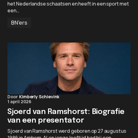
het Nederlandse schaatsen en heeft in een sport met
een…
BN'ers
Door
Kimberly Schievink
1 april 2026
Sjoerd van Ramshorst: Biografie
van een presentator
Sjoerd van Ramshorst werd geboren op 27 augustus
1986 in Arnhem. Al op jonge leeftijd had hij een…