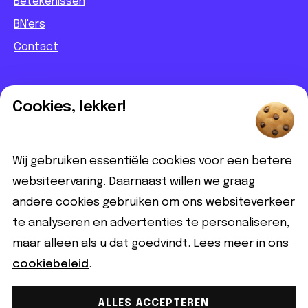
Betekenissen
BN'ers
Contact
Informatief
Cookies, lekker!
Contact
Partnerbijdrage
Wij gebruiken essentiële cookies voor een betere
Disclaimer
websiteervaring. Daarnaast willen we graag
andere cookies gebruiken om ons websiteverkeer
Volg ons
te analyseren en advertenties te personaliseren,
maar alleen als u dat goedvindt. Lees meer in ons
cookiebeleid
.
ALLES ACCEPTEREN