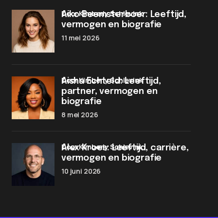
door Kimberly Schievink
Aiko Beemsterboer: Leeftijd,
vermogen en biografie
11 mei 2026
door Kimberly Schievink
Aisha Echteld: Leeftijd,
partner, vermogen en
biografie
8 mei 2026
door Kimberly Schievink
Alex Kroes: Leeftijd, carrière,
vermogen en biografie
10 juni 2026