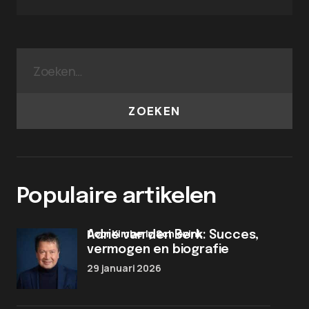
ZOEKEN
Populaire artikelen
door Kimberly Schievink
Adrie van den Berk: Succes,
vermogen en biografie
29 januari 2026