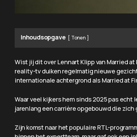
Inhoudsopgave
Tonen
Wist jij dit over Lennart Klipp van Married a
reality-tv duiken regelmatig nieuwe gezich
internationale achtergrond als Married at Fi
Waar veel kijkers hem sinds 2025 pas echt l
jarenlang een carrière opgebouwd die zich 
Zijn komst naar het populaire RTL-programm
binnen het expertteam, maar gaf ook een ink