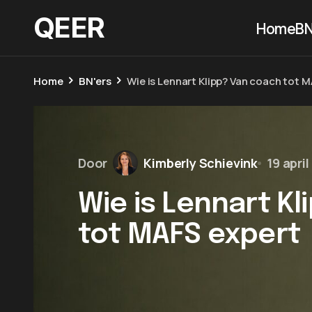
QEER
Home
BN
Home
BN'ers
Wie is Lennart Klipp? Van coach tot 
Door
Kimberly Schievink
19 apri
Wie is Lennart K
tot MAFS expert