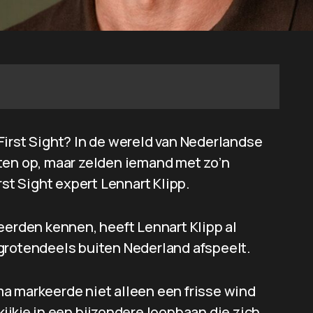
t First Sight? In de wereld van Nederlandse
ten op, maar zelden iemand met zo’n
rst Sight expert Lennart Klipp.
eerden kennen, heeft Lennart Klipp al
grotendeels buiten Nederland afspeelt.
a markeerde niet alleen een frisse wind
ijkje in een bijzondere loopbaan die zich