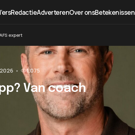
’ers
Redactie
Adverteren
Over ons
Betekenissen
MAFS expert
l 2026
•
1.075
lipp? Van coach