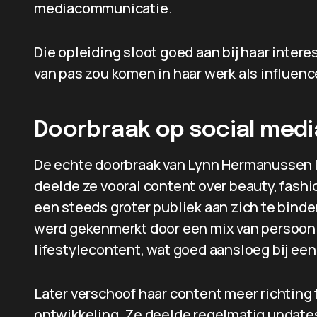
mediacommunicatie.
Die opleiding sloot goed aan bij haar intere
van pas zou komen in haar werk als influenc
Doorbraak op social medi
De echte doorbraak van Lynn Hermanussen k
deelde ze vooral content over beauty, fashi
een steeds groter publiek aan zich te binden
werd gekenmerkt door een mix van persoonl
lifestylecontent, wat goed aansloeg bij een
Later verschoof haar content meer richting
ontwikkeling. Ze deelde regelmatig update