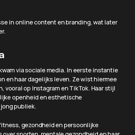
sse in online content en branding, wat later
er.
a
wam via sociale media. In eerste instantie
on en haar dagelijks leven. Ze wist hiermee
, vooral op Instagram en TikTok. Haar stijl
ijke openheid en esthetische
 jong publiek.
 fitness, gezondheid en persoonlijke
s over sporten, mentale gezondheid en haar