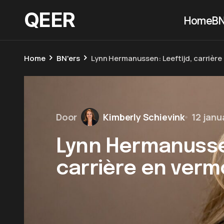
QEER
Home
BN
Home
BN'ers
Lynn Hermanussen: Leeftijd, carrièr
Door
Kimberly Schievink
12 janu
Lynn Hermanussen
carrière en ver