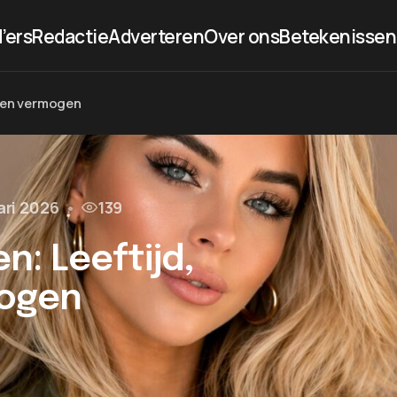
’ers
Redactie
Adverteren
Over ons
Betekenissen
e en vermogen
ari 2026
•
139
: Leeftijd,
mogen