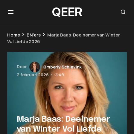
QEER
Home
BN'ers
Marja Baas: Deelnemer van Winter
Vol Liefde 2026
Door
Kimberly Schievink
2 februari 2026
•
49
Marja Baas: Deelnemer
van Winter Vol Liefde