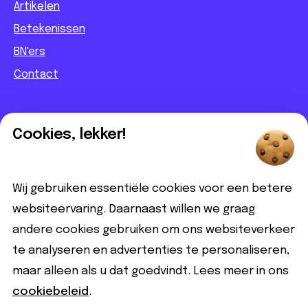
Artikelen
Betekenissen
BN'ers
Contact
Informatief
Cookies, lekker!
Contact
Partnerbijdrage
Wij gebruiken essentiële cookies voor een betere
Disclaimer
websiteervaring. Daarnaast willen we graag
andere cookies gebruiken om ons websiteverkeer
Volg ons
te analyseren en advertenties te personaliseren,
maar alleen als u dat goedvindt. Lees meer in ons
cookiebeleid
.