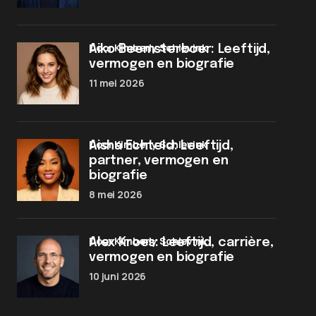
door Kimberly Schievink
Aiko Beemsterboer: Leeftijd,
vermogen en biografie
11 mei 2026
door Kimberly Schievink
Aisha Echteld: Leeftijd,
partner, vermogen en
biografie
8 mei 2026
door Kimberly Schievink
Alex Kroes: Leeftijd, carrière,
vermogen en biografie
10 juni 2026