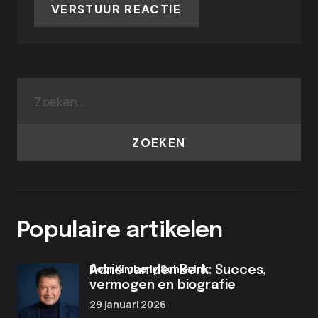
VERSTUUR REACTIE
ZOEKEN
Populaire artikelen
door Kimberly Schievink
Adrie van den Berk: Succes,
vermogen en biografie
29 januari 2026