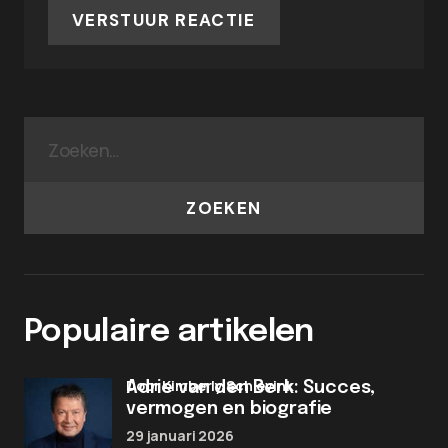
VERSTUUR REACTIE
ZOEKEN
Populaire artikelen
door Kimberly Schievink
Adrie van den Berk: Succes,
vermogen en biografie
29 januari 2026