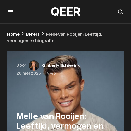
QEER
Home
BN'ers
Melle van Rooijen: Leeftijd,
vermogen en biografie
Door
Kimberly Schievink
20 mei 2026
•
43
Melle van Rooijen:
Leeftijd, vermogen en