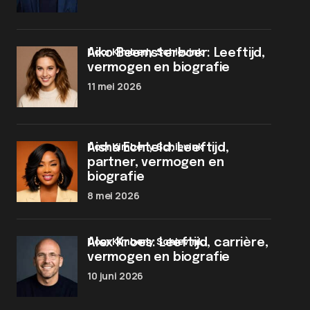
door Kimberly Schievink
Aiko Beemsterboer: Leeftijd,
vermogen en biografie
11 mei 2026
door Kimberly Schievink
Aisha Echteld: Leeftijd,
partner, vermogen en
biografie
8 mei 2026
door Kimberly Schievink
Alex Kroes: Leeftijd, carrière,
vermogen en biografie
10 juni 2026