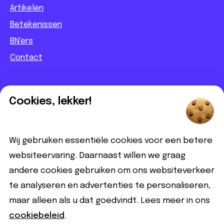
Artikelen
Betekenissen
BN'ers
Contact
Informatief
Cookies, lekker!
Contact
Partnerbijdrage
Wij gebruiken essentiële cookies voor een betere
Disclaimer
websiteervaring. Daarnaast willen we graag
andere cookies gebruiken om ons websiteverkeer
Volg ons
te analyseren en advertenties te personaliseren,
maar alleen als u dat goedvindt. Lees meer in ons
cookiebeleid
.