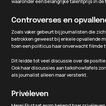
waaronder een belangrijke talentprijs in de 
Controverses en opvalle
Zoals vaker gebeurt bij journalisten die zich
betrokken geweest bij enkele opvallende 
toen een politicus haar onverwacht filmde 
Dit leidde tot veel discussie over de positie
Ook haar discussies aan talkshowtafels zorg
als journalist alleen maar versterkt.
Privéleven
Merel Ek staat erom bekend haar privéleven