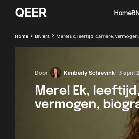
QEER
Home
BN
Home
BN'ers
Merel Ek, leeftijd, carrière, vermogen
Door
Kimberly Schievink
3 april
Merel Ek, leeftijd
vermogen, biogr