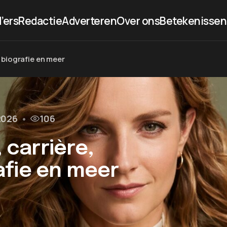
’ers
Redactie
Adverteren
Over ons
Betekenissen
, biografie en meer
 2026
•
106
, carrière,
afie en meer