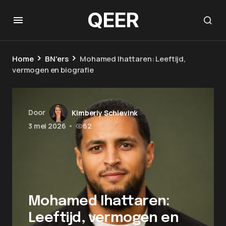
QEER
Home
BN'ers
Mohamed Ihattaren: Leeftijd,
vermogen en biografie
Door
Kimberly Schievink
3 mei 2026
•
62
Mohamed Ihattaren:
Leeftijd, vermogen en