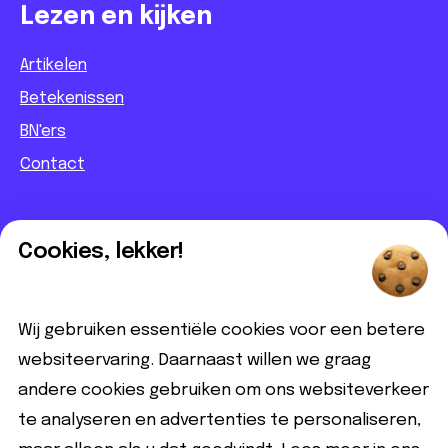
Lezen en kijken
Artikelen
Betekenissen
BN'ers
Contact
Informatief
Cookies, lekker!
Contact
Partnerbijdrage
Wij gebruiken essentiële cookies voor een betere
Disclaimer
websiteervaring. Daarnaast willen we graag
andere cookies gebruiken om ons websiteverkeer
Volg ons
te analyseren en advertenties te personaliseren,