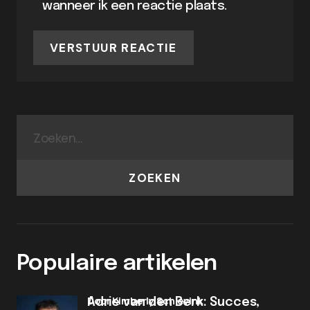
wanneer ik een reactie plaats.
VERSTUUR REACTIE
ZOEKEN
Populaire artikelen
door Kimberly Schievink
Adrie van den Berk: Succes,