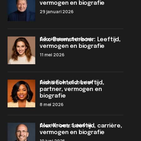
vermogen en biografie
29 januari 2026
door Kimberly Schievink
Aiko Beemsterboer: Leeftijd,
vermogen en biografie
11 mei 2026
door Kimberly Schievink
Aisha Echteld: Leeftijd,
partner, vermogen en
biografie
8 mei 2026
door Kimberly Schievink
Alex Kroes: Leeftijd, carrière,
vermogen en biografie
10 juni 2026