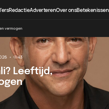
’ers
Redactie
Adverteren
Over ons
Betekenissen
re en vermogen
2026
•
43
i? Leeftijd,
mogen