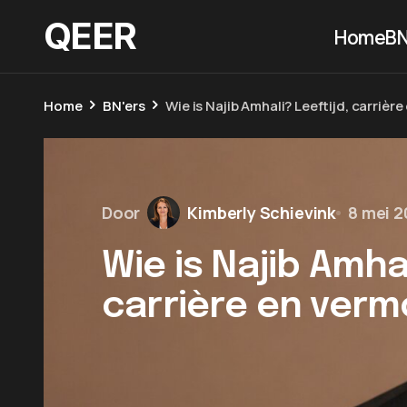
QEER
Home
BN
Home
BN'ers
Wie is Najib Amhali? Leeftijd, carriè
Door
Kimberly Schievink
8 mei 
Wie is Najib Amhal
carrière en ver