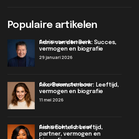
Populaire artikelen
door Kimberly Schievink
Adrie van den Berk: Succes,
vermogen en biografie
29 januari 2026
door Kimberly Schievink
Aiko Beemsterboer: Leeftijd,
vermogen en biografie
11 mei 2026
door Kimberly Schievink
Aisha Echteld: Leeftijd,
partner, vermogen en