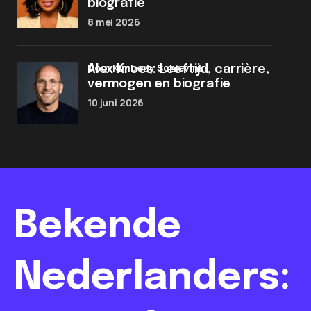
biografie
8 mei 2026
door Kimberly Schievink
Alex Kroes: Leeftijd, carrière,
vermogen en biografie
10 juni 2026
Bekende
Nederlanders: