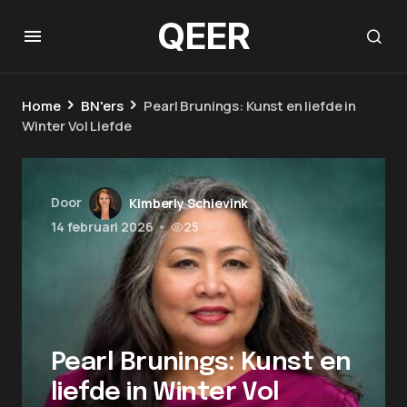
QEER
Home
BN'ers
Pearl Brunings: Kunst en liefde in
Winter Vol Liefde
Door
Kimberly Schievink
14 februari 2026
•
25
Pearl Brunings: Kunst en
liefde in Winter Vol