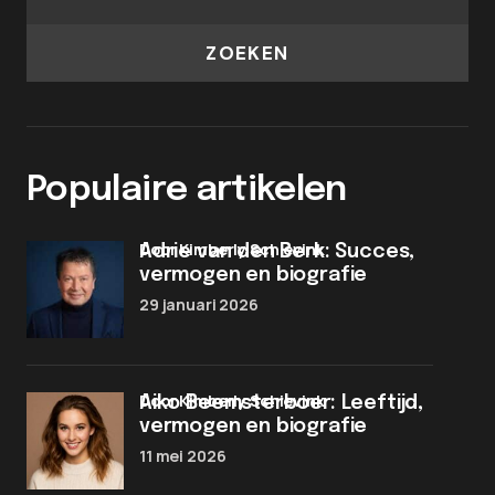
ZOEKEN
Populaire artikelen
door Kimberly Schievink
Adrie van den Berk: Succes,
vermogen en biografie
29 januari 2026
door Kimberly Schievink
Aiko Beemsterboer: Leeftijd,
vermogen en biografie
11 mei 2026