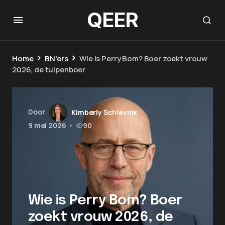
QEER
Home
BN'ers
Wie is Perry Bom? Boer zoekt vrouw
2026, de tulpenboer
Door
Kimberly Schievink
9 mei 2026
•
90
Wie is Perry Bom? Boer
zoekt vrouw 2026, de