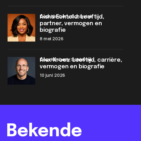
door Kimberly Schievink
Aisha Echteld: Leeftijd,
partner, vermogen en
biografie
8 mei 2026
door Kimberly Schievink
Alex Kroes: Leeftijd, carrière,
vermogen en biografie
10 juni 2026
Bekende