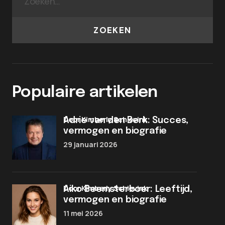
ZOEKEN
Populaire artikelen
door Kimberly Schievink
Adrie van den Berk: Succes,
vermogen en biografie
29 januari 2026
door Kimberly Schievink
Aiko Beemsterboer: Leeftijd,
vermogen en biografie
11 mei 2026