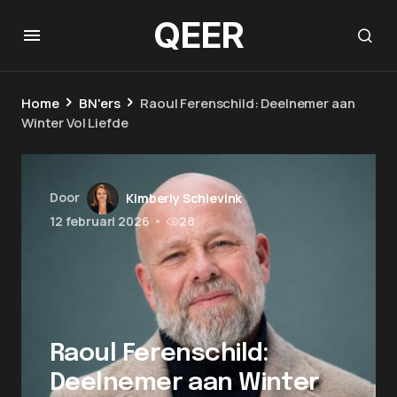
QEER
Home
BN'ers
Raoul Ferenschild: Deelnemer aan
Winter Vol Liefde
Door
Kimberly Schievink
12 februari 2026
•
28
Raoul Ferenschild:
Deelnemer aan Winter