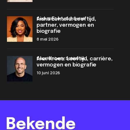
door Kimberly Schievink
Aisha Echteld: Leeftijd,
partner, vermogen en
biografie
8 mei 2026
door Kimberly Schievink
Alex Kroes: Leeftijd, carrière,
vermogen en biografie
10 juni 2026
Bekende