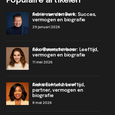
Populaire artikelen
door Kimberly Schievink
Adrie van den Berk: Succes,
vermogen en biografie
29 januari 2026
door Kimberly Schievink
Aiko Beemsterboer: Leeftijd,
vermogen en biografie
11 mei 2026
door Kimberly Schievink
Aisha Echteld: Leeftijd,
partner, vermogen en
biografie
8 mei 2026