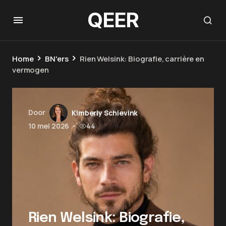
QEER
Home
BN'ers
Rien Welsink: Biografie, carrière en
vermogen
Door
Kimberly Schievink
10 mei 2026
•
44
Rien Welsink: Biografie,