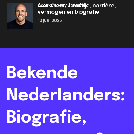
door Kimberly Schievink
Alex Kroes: Leeftijd, carrière,
vermogen en biografie
10 juni 2026
Bekende
Nederlanders:
Biografie,