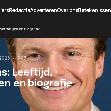
’ers
Redactie
Adverteren
Over ons
Betekenissen
, vermogen en biografie
l 2026
•
47
: Leeftijd,
en en biografie