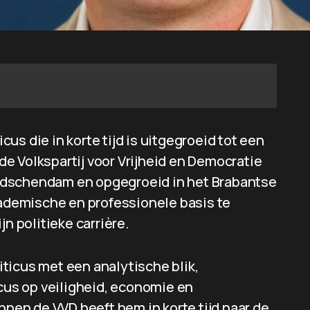
s die in korte tijd is uitgegroeid tot een
e Volkspartij voor Vrijheid en Democratie
Leidschendam en opgegroeid in het Brabantse
cademische en professionele basis te
jn politieke carrière.
ticus met een analytische blik,
ocus op veiligheid, economie en
nen de VVD heeft hem in korte tijd naar de