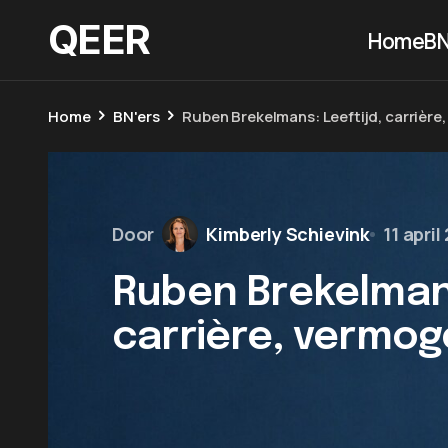
QEER
Home
BN
Home
BN'ers
Ruben Brekelmans: Leeftijd, carrière
Door
Kimberly Schievink
11 apri
Ruben Brekelmans
carrière, vermog