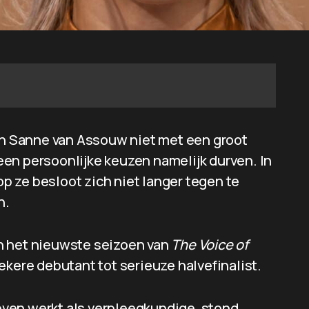
van Sanne van Assouw niet met een groot
en persoonlijke keuzen namelijk durven. In
 ze besloot zich niet langer tegen te
n.
n het nieuwste seizoen van
The Voice of
ekere debutant tot serieuze halvefinalist.
 leven werkt als verpleegkundige, stond