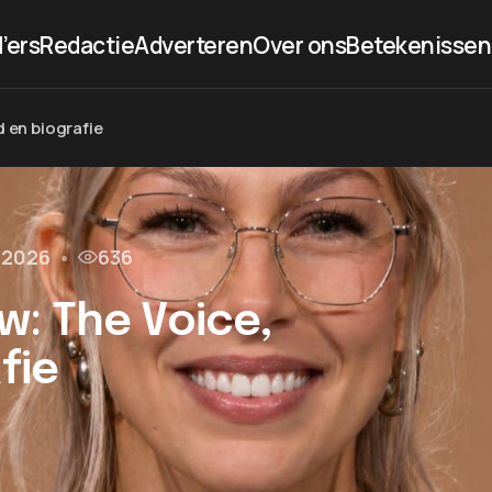
’ers
Redactie
Adverteren
Over ons
Betekenissen
d en biografie
l 2026
•
636
: The Voice,
fie