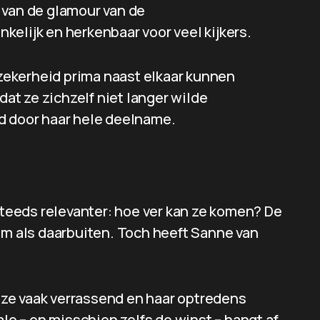
 van de glamour van de
elijk en herkenbaar voor veel kijkers.
onzekerheid prima naast elkaar kunnen
dat ze zichzelf niet langer wilde
d door haar hele deelname.
 steeds relevanter: hoe ver kan ze komen? De
am als daarbuiten. Toch heeft Sanne van
ze vaak verrassend en haar optredens
ale – en misschien zelfs de winst – hangt af