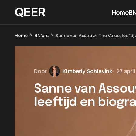
QEER
Home
BN
Home
BN'ers
Sanne van Assouw: The Voice, leeftij
Door
Kimberly Schievink
27 apri
Sanne van Assouw
leeftijd en biogra