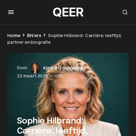
QEER
Home
BN'ers
Sophie Hilbrand: Carrière, leeftijd,
partner en biografie
Door
Kimberly Schievink
22 maart 2026
•
55
Sophie Hilbrand:
Carrière, leeftijd,