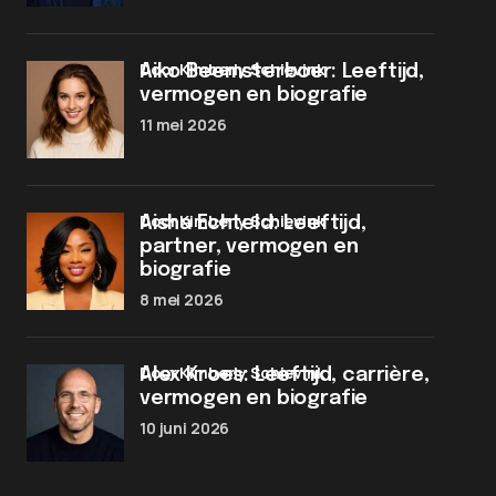
door Kimberly Schievink
Aiko Beemsterboer: Leeftijd,
vermogen en biografie
11 mei 2026
door Kimberly Schievink
Aisha Echteld: Leeftijd,
partner, vermogen en
biografie
8 mei 2026
door Kimberly Schievink
Alex Kroes: Leeftijd, carrière,
vermogen en biografie
10 juni 2026