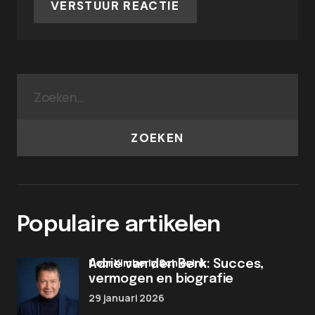
VERSTUUR REACTIE
ZOEKEN
Populaire artikelen
door Kimberly Schievink
Adrie van den Berk: Succes,
vermogen en biografie
29 januari 2026