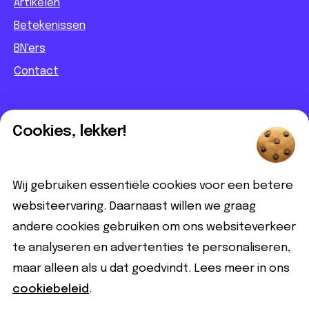
Artikelen
Betekenissen
BN'ers
Contact
Informatief
Cookies, lekker!
Contact
Partnerbijdrage
Wij gebruiken essentiële cookies voor een betere
Disclaimer
websiteervaring. Daarnaast willen we graag
andere cookies gebruiken om ons websiteverkeer
Volg ons
te analyseren en advertenties te personaliseren,
maar alleen als u dat goedvindt. Lees meer in ons
cookiebeleid
.