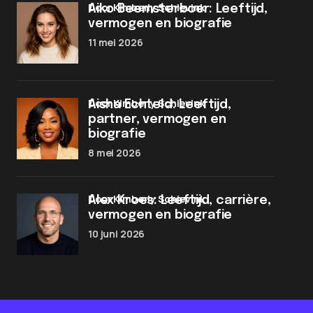
door Kimberly Schievink
Aiko Beemsterboer: Leeftijd,
vermogen en biografie
11 mei 2026
door Kimberly Schievink
Aisha Echteld: Leeftijd,
partner, vermogen en
biografie
8 mei 2026
door Kimberly Schievink
Alex Kroes: Leeftijd, carrière,
vermogen en biografie
10 juni 2026