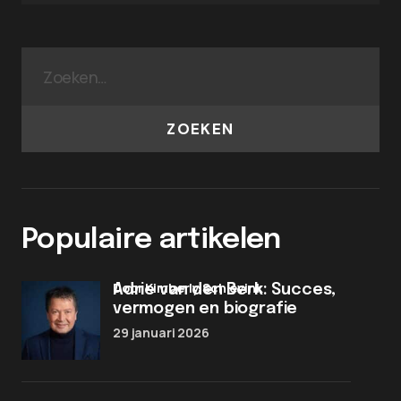
ZOEKEN
Populaire artikelen
door Kimberly Schievink
Adrie van den Berk: Succes,
vermogen en biografie
29 januari 2026