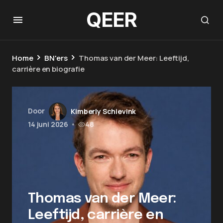
QEER
Home
BN'ers
Thomas van der Meer: Leeftijd,
carrière en biografie
Door
Kimberly Schievink
14 juni 2026
•
48
Thomas van der Meer:
Leeftijd, carrière en