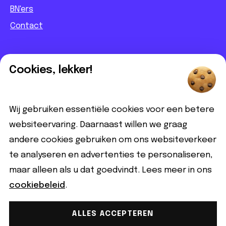
BN'ers
Contact
Informatief
Cookies, lekker!
Contact
Partnerbijdrage
Wij gebruiken essentiële cookies voor een betere
Disclaimer
websiteervaring. Daarnaast willen we graag
andere cookies gebruiken om ons websiteverkeer
Volg ons
te analyseren en advertenties te personaliseren,
maar alleen als u dat goedvindt. Lees meer in ons
cookiebeleid
.
ALLES ACCEPTEREN