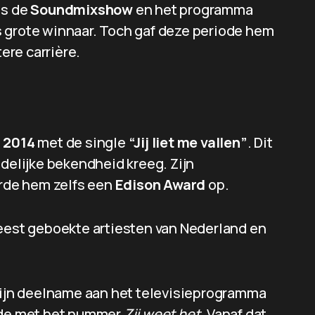
ls de
Soundmixshow
en het programma
als grote winnaar. Toch gaf deze periode hem
tere carrière.
n
2014
met de single
“Jij liet me vallen”
. Dit
ndelijke bekendheid kreeg. Zijn
rde hem zelfs een
Edison Award
op.
meest geboekte artiesten van Nederland en
 zijn deelname aan het televisieprogramma
orde met het nummer
Zij weet het
. Vanaf dat