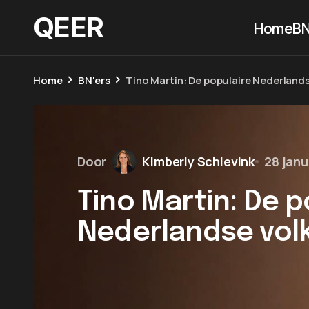
QEER
Home
BN
Home
BN'ers
Tino Martin: De populaire Nederland
Door
Kimberly Schievink
28 janu
Tino Martin: De p
Nederlandse vol