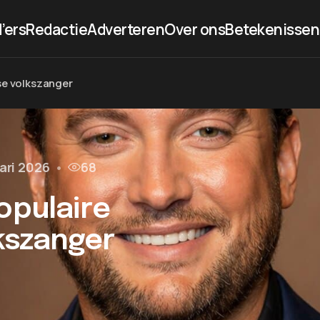
’ers
Redactie
Adverteren
Over ons
Betekenissen
se volkszanger
ari 2026
•
68
opulaire
kszanger