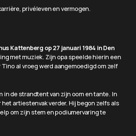
, carrière, privéleven en vermogen.
us Kattenberg op 27 januari 1984 in Den
aking met muziek. Zijn opa speelde hierin een
oor Tino al vroeg werd aangemoedigd om zelf
m in de strandtent van zijn oom en tante. In
 het artiestenvak verder. Hij begon zelfs als
ielp om zijn stem en podiumervaring te