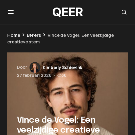
QEER
Home
BN'ers
Vince de Vogel: Een veelzijdige
creatieve stem
Door
Kimberly Schievink
27 februari 2026
•
36
Vince de Vogel: Een
veelzijdige creatieve