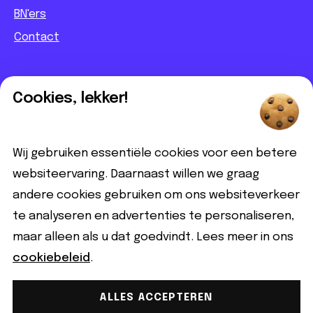
BN'ers
Contact
Informatief
Cookies, lekker!
Contact
Partnerbijdrage
Wij gebruiken essentiële cookies voor een betere
Disclaimer
websiteervaring. Daarnaast willen we graag
andere cookies gebruiken om ons websiteverkeer
Volg ons
te analyseren en advertenties te personaliseren,
maar alleen als u dat goedvindt. Lees meer in ons
cookiebeleid
.
ALLES ACCEPTEREN