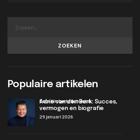
ZOEKEN
Populaire artikelen
door Kimberly Schievink
Adrie van den Berk: Succes,
vermogen en biografie
29 januari 2026