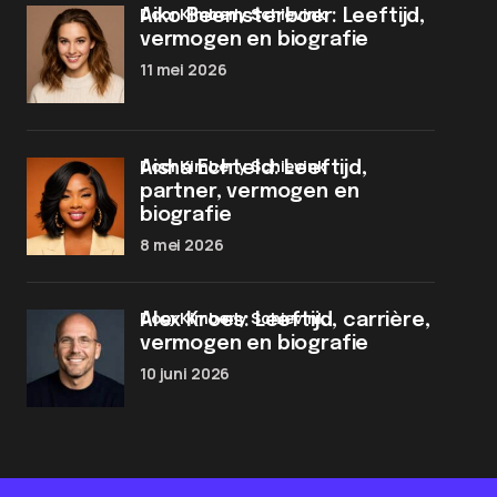
door Kimberly Schievink
Aiko Beemsterboer: Leeftijd,
vermogen en biografie
11 mei 2026
door Kimberly Schievink
Aisha Echteld: Leeftijd,
partner, vermogen en
biografie
8 mei 2026
door Kimberly Schievink
Alex Kroes: Leeftijd, carrière,
vermogen en biografie
10 juni 2026