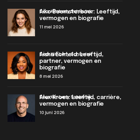
door Kimberly Schievink
Aiko Beemsterboer: Leeftijd,
vermogen en biografie
11 mei 2026
door Kimberly Schievink
Aisha Echteld: Leeftijd,
partner, vermogen en
biografie
8 mei 2026
door Kimberly Schievink
Alex Kroes: Leeftijd, carrière,
vermogen en biografie
10 juni 2026