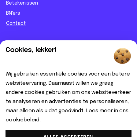
Betekenissen
BN'ers
Contact
Informatief
Cookies, lekker!
Contact
Partnerbijdrage
Wij gebruiken essentiële cookies voor een betere
Disclaimer
websiteervaring. Daarnaast willen we graag
andere cookies gebruiken om ons websiteverkeer
Volg ons
te analyseren en advertenties te personaliseren,
maar alleen als u dat goedvindt. Lees meer in ons
cookiebeleid
.