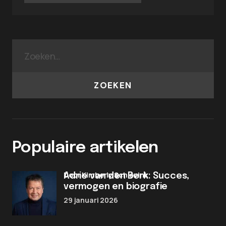
ZOEKEN
Populaire artikelen
door Kimberly Schievink
Adrie van den Berk: Succes,
vermogen en biografie
29 januari 2026