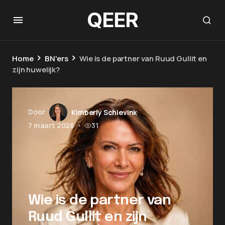
QEER
Home
BN'ers
Wie is de partner van Ruud Gullit en
zijn huwelijk?
Door
Kimberly Schievink
7 maart 2026
•
31
Wie is de partner van
Ruud Gullit en zijn