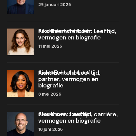
29 januari 2026
door Kimberly Schievink
Aiko Beemsterboer: Leeftijd,
vermogen en biografie
11 mei 2026
door Kimberly Schievink
Aisha Echteld: Leeftijd,
partner, vermogen en
biografie
8 mei 2026
door Kimberly Schievink
Alex Kroes: Leeftijd, carrière,
vermogen en biografie
10 juni 2026