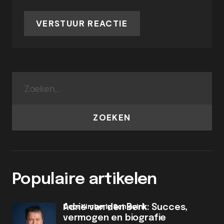
VERSTUUR REACTIE
ZOEKEN
Populaire artikelen
door Kimberly Schievink
Adrie van den Berk: Succes,
vermogen en biografie