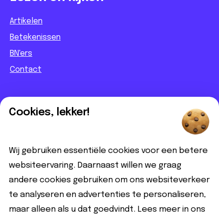
Artikelen
Betekenissen
BN'ers
Contact
Informatief
Cookies, lekker!
Contact
Partnerbijdrage
Wij gebruiken essentiële cookies voor een betere
Disclaimer
websiteervaring. Daarnaast willen we graag
andere cookies gebruiken om ons websiteverkeer
Volg ons
te analyseren en advertenties te personaliseren,
maar alleen als u dat goedvindt. Lees meer in ons