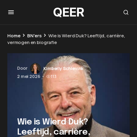
QEER
Home
BN'ers
Wie is Wierd Duk? Leeftijd, carrière,
vermogen en biografie
Door
Kimberly Schievink
2 mei 2026
•
113
Wie is Wierd Duk?
Leeftijd, carrière,