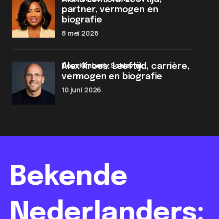
partner, vermogen en
biografie
8 mei 2026
door Kimberly Schievink
Alex Kroes: Leeftijd, carrière,
vermogen en biografie
10 juni 2026
Bekende
Nederlanders: