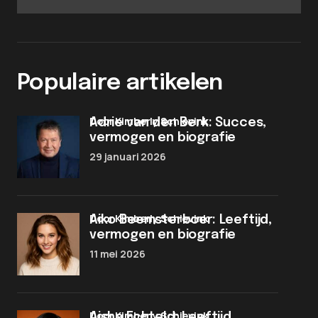
Populaire artikelen
door Kimberly Schievink
Adrie van den Berk: Succes,
vermogen en biografie
29 januari 2026
door Kimberly Schievink
Aiko Beemsterboer: Leeftijd,
vermogen en biografie
11 mei 2026
door Kimberly Schievink
Aisha Echteld: Leeftijd,