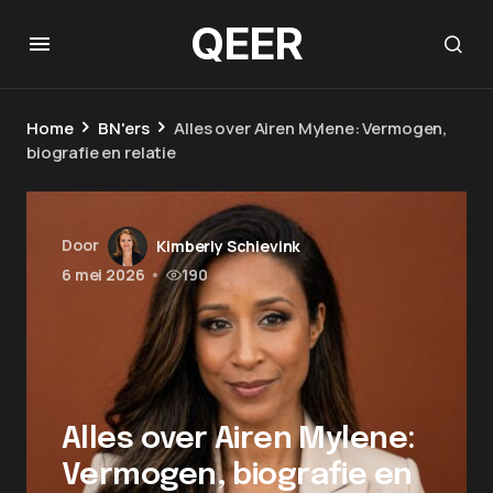
QEER
Home
BN'ers
Alles over Airen Mylene: Vermogen,
biografie en relatie
Door
Kimberly Schievink
6 mei 2026
•
190
Alles over Airen Mylene:
Vermogen, biografie en