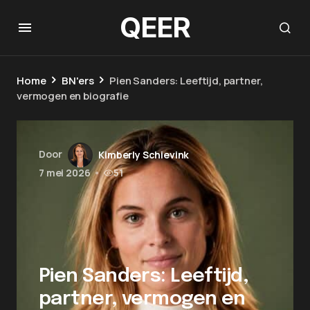
QEER
Home
BN'ers
Pien Sanders: Leeftijd, partner,
vermogen en biografie
Door
Kimberly Schievink
7 mei 2026
•
51
Pien Sanders: Leeftijd,
partner, vermogen en