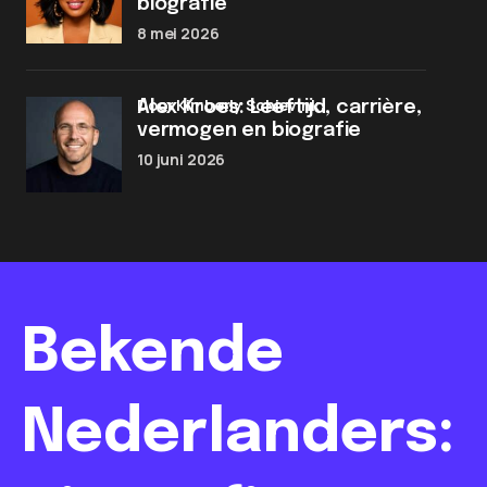
biografie
8 mei 2026
door Kimberly Schievink
Alex Kroes: Leeftijd, carrière,
vermogen en biografie
10 juni 2026
Bekende
Nederlanders: