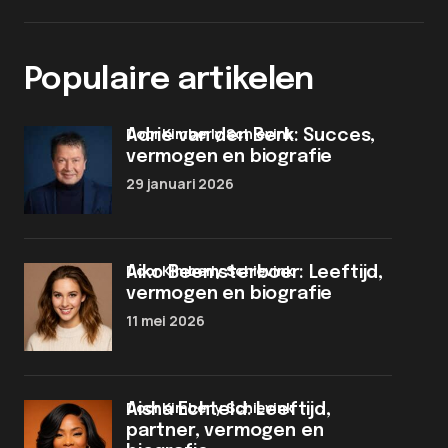
Populaire artikelen
door Kimberly Schievink
Adrie van den Berk: Succes,
vermogen en biografie
29 januari 2026
door Kimberly Schievink
Aiko Beemsterboer: Leeftijd,
vermogen en biografie
11 mei 2026
door Kimberly Schievink
Aisha Echteld: Leeftijd,
partner, vermogen en