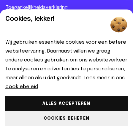
Toegankelijkheidsverklaring
Regels op de site
Cookies, lekker!
Adverteren
Wij gebruiken essentiële cookies voor een betere
Lezen en kijken
websiteervaring. Daarnaast willen we graag
andere cookies gebruiken om ons websiteverkeer
Artikelen
te analyseren en advertenties te personaliseren,
Betekenissen
maar alleen als u dat goedvindt. Lees meer in ons
BN'ers
cookiebeleid
.
Contact
ALLES ACCEPTEREN
Informatief
COOKIES BEHEREN
Contact