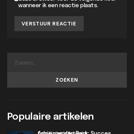
wanneer ik een reactie plaats.
VERSTUUR REACTIE
ZOEKEN
Populaire artikelen
door Kimberly Schievink
Adrie van den Berk: Succes,