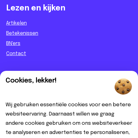
Lezen en kijken
Artikelen
Betekenissen
BN'ers
Contact
Informatief
Cookies, lekker!
Contact
Partnerbijdrage
Wij gebruiken essentiële cookies voor een betere
Disclaimer
websiteervaring. Daarnaast willen we graag
andere cookies gebruiken om ons websiteverkeer
Volg ons
te analyseren en advertenties te personaliseren,