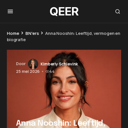
QEER
Home
BN'ers
Anna Nooshin: Leeftijd, vermogen en
biografie
Door
Kimberly Schievink
25 mei 2026
•
44
Anna Nooshin: Leeftijd,