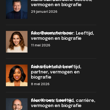
vermogen en biografie
29 januari 2026
door Kimberly Schievink
Aiko Beemsterboer: Leeftijd,
vermogen en biografie
11 mei 2026
door Kimberly Schievink
Aisha Echteld: Leeftijd,
partner, vermogen en
biografie
8 mei 2026
door Kimberly Schievink
Alex Kroes: Leeftijd, carrière,
vermogen en biografie