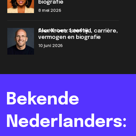
biografie
8 mei 2026
door Kimberly Schievink
Alex Kroes: Leeftijd, carrière,
vermogen en biografie
10 juni 2026
Bekende
Nederlanders: