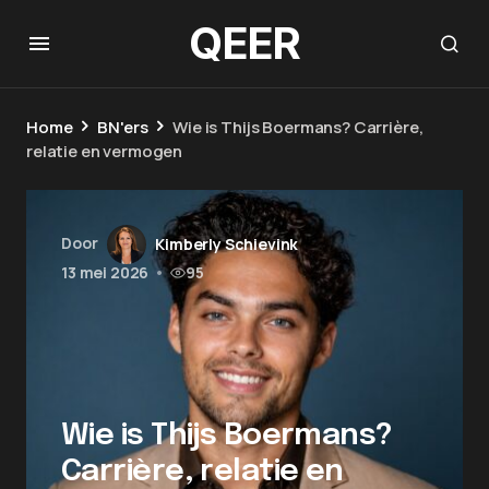
QEER
Home
BN'ers
Wie is Thijs Boermans? Carrière,
relatie en vermogen
Door
Kimberly Schievink
13 mei 2026
•
95
Wie is Thijs Boermans?
Carrière, relatie en