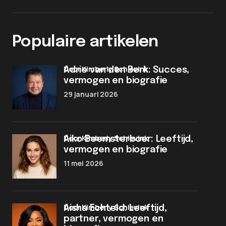
Populaire artikelen
door Kimberly Schievink
Adrie van den Berk: Succes,
vermogen en biografie
29 januari 2026
door Kimberly Schievink
Aiko Beemsterboer: Leeftijd,
vermogen en biografie
11 mei 2026
door Kimberly Schievink
Aisha Echteld: Leeftijd,
partner, vermogen en