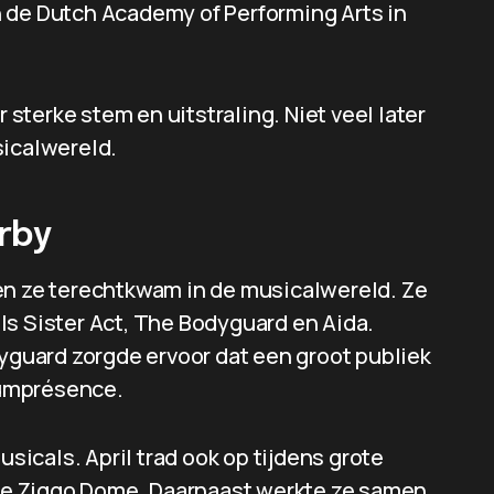
 de Dutch Academy of Performing Arts in
r sterke stem en uitstraling. Niet veel later
sicalwereld.
rby
en ze terechtkwam in de musicalwereld. Ze
ls Sister Act, The Bodyguard en Aida.
dyguard zorgde ervoor dat een groot publiek
iumprésence.
usicals. April trad ook op tijdens grote
e Ziggo Dome. Daarnaast werkte ze samen