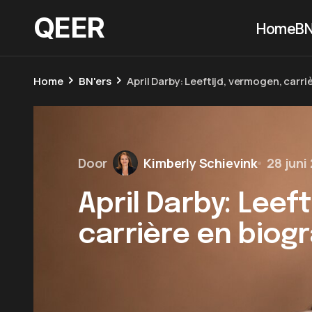
QEER
Home
BN
Home
BN'ers
April Darby: Leeftijd, vermogen, carri
Door
Kimberly Schievink
28 juni
April Darby: Leef
carrière en biogr