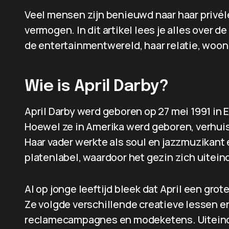
Veel mensen zijn benieuwd naar haar privéle
vermogen. In dit artikel lees je alles over d
de entertainmentwereld, haar relatie, woonp
Wie is April Darby?
April Darby werd geboren op 27 mei 1991 in 
Hoewel ze in Amerika werd geboren, verhuisd
Haar vader werkte als soul en jazzmuzikant 
platenlabel, waardoor het gezin zich uiteind
Al op jonge leeftijd bleek dat April een gro
Ze volgde verschillende creatieve lessen e
reclamecampagnes en modeketens. Uiteindel