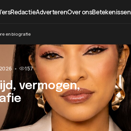
’ers
Redactie
Adverteren
Over ons
Betekenissen
ère en biografie
 2026
•
157
tijd, vermogen,
afie