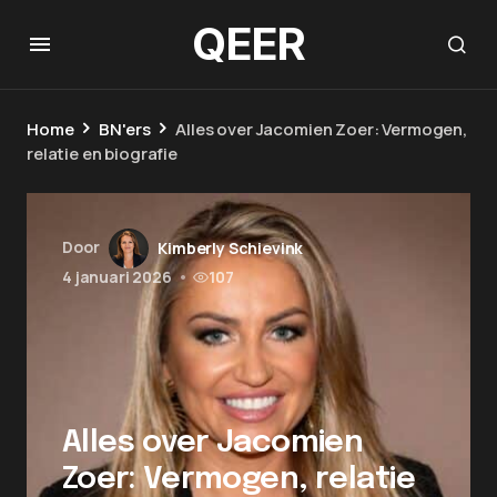
QEER
Home
BN'ers
Alles over Jacomien Zoer: Vermogen,
relatie en biografie
Door
Kimberly Schievink
4 januari 2026
•
107
Alles over Jacomien
Zoer: Vermogen, relatie