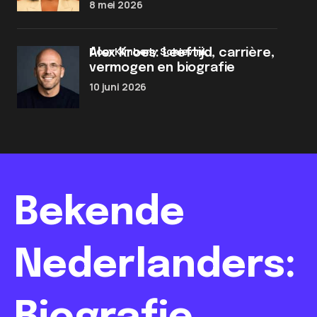
8 mei 2026
door Kimberly Schievink
Alex Kroes: Leeftijd, carrière,
vermogen en biografie
10 juni 2026
Bekende
Nederlanders: