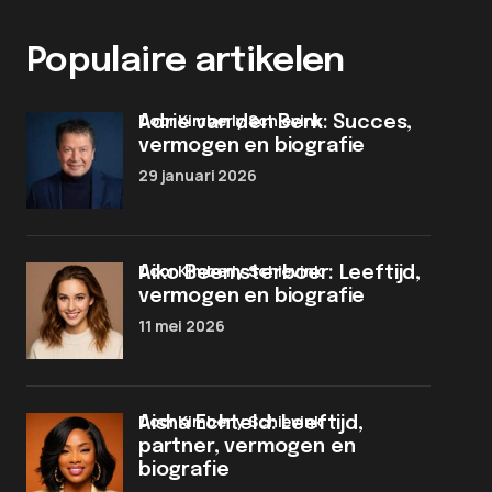
Populaire artikelen
door Kimberly Schievink
Adrie van den Berk: Succes,
vermogen en biografie
29 januari 2026
door Kimberly Schievink
Aiko Beemsterboer: Leeftijd,
vermogen en biografie
11 mei 2026
door Kimberly Schievink
Aisha Echteld: Leeftijd,
partner, vermogen en
biografie