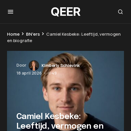
QEER
Home
BN'ers
Camiel Kesbeke: Leeftijd, vermogen
en biografie
Door
Kimberly Schievink
18 april 2026
•
49
Camiel Kesbeke:
Leeftijd, vermogen en