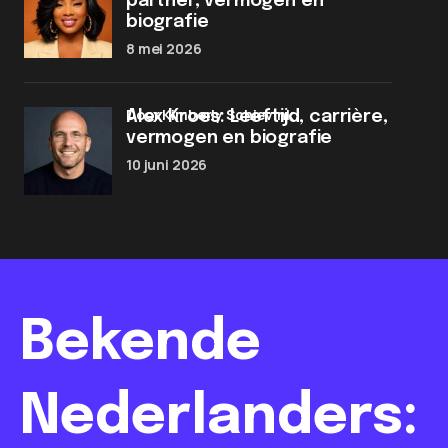
partner, vermogen en
biografie
8 mei 2026
door Kimberly Schievink
Alex Kroes: Leeftijd, carrière,
vermogen en biografie
10 juni 2026
Bekende
Nederlanders: