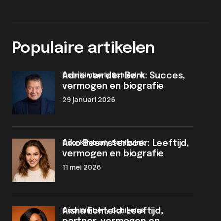
Populaire artikelen
door Kimberly Schievink
Adrie van den Berk: Succes,
vermogen en biografie
29 januari 2026
door Kimberly Schievink
Aiko Beemsterboer: Leeftijd,
vermogen en biografie
11 mei 2026
door Kimberly Schievink
Aisha Echteld: Leeftijd,