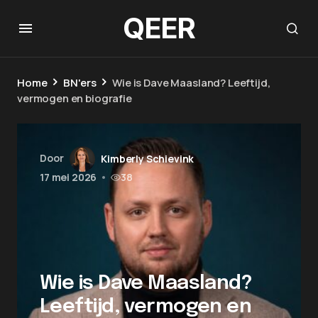
QEER
Home
BN'ers
Wie is Dave Maasland? Leeftijd,
vermogen en biografie
Door
Kimberly Schievink
17 mei 2026
•
38
Wie is Dave Maasland?
Leeftijd, vermogen en