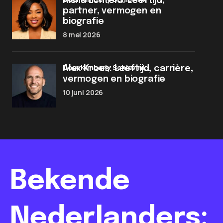
Aisha Echteld: Leeftijd,
partner, vermogen en
biografie
8 mei 2026
door Kimberly Schievink
Alex Kroes: Leeftijd, carrière,
vermogen en biografie
10 juni 2026
Bekende
Nederlanders: