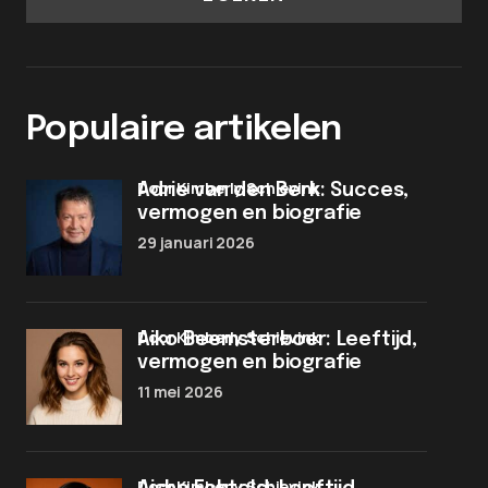
Populaire artikelen
door Kimberly Schievink
Adrie van den Berk: Succes,
vermogen en biografie
29 januari 2026
door Kimberly Schievink
Aiko Beemsterboer: Leeftijd,
vermogen en biografie
11 mei 2026
door Kimberly Schievink