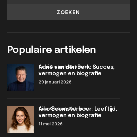
ZOEKEN
Populaire artikelen
door Kimberly Schievink
Adrie van den Berk: Succes,
vermogen en biografie
29 januari 2026
door Kimberly Schievink
Aiko Beemsterboer: Leeftijd,
vermogen en biografie
11 mei 2026