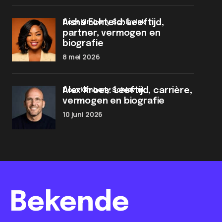
door Kimberly Schievink
Aisha Echteld: Leeftijd,
partner, vermogen en
biografie
8 mei 2026
door Kimberly Schievink
Alex Kroes: Leeftijd, carrière,
vermogen en biografie
10 juni 2026
Bekende