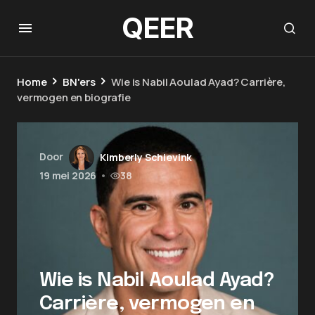
QEER
Home
BN'ers
Wie is Nabil Aoulad Ayad? Carrière,
vermogen en biografie
Door
Kimberly Schievink
19 mei 2026
•
38
Wie is Nabil Aoulad Ayad?
Carrière, vermogen en